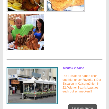
Trento Eissalon
Die Eissalone haben offen
und hier unser Favorit :-). Der
Eissalon in Kaisermühlen im
22. Wiener Bezirk. Lasst es
euch gut schmecken!!!
Eissalon Trento