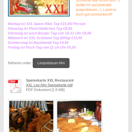
Schreiner war schon dort :-).
Solltet ihr auf jedenfall
ausprobieren ;-). Lasst es
euch gut schmecken!!!!
Montag ist XXL Spare Ribs Tag €15,90/ Person
Dienstag ist Fleischlaibchen Tag €8,90
Dienstag ist auch Burger Tag von 18-21 Uhr €8,90
Mittwoch ist XXL Schnitzel Tag (600g) €11,90
Donnerstag ist Backhendl Tag €9,90
Freitag ist Fisch Tag von 11-14 Uhr €6,50
Näheres unter:
Leopoldauer Alm
Speisekarte XXL Restaurant
XXL Leo Alm Speisekarte.pdf
PDF-Dokument [2.8 MB]